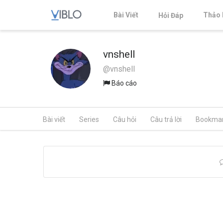
Bài Viết
Thảo 
Hỏi Đáp
vnshell
@vnshell
Báo cáo
Bài viết
Series
Câu hỏi
Câu trả lời
Bookma