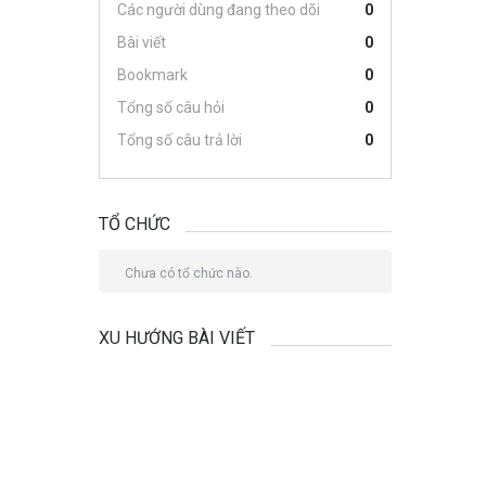
Các người dùng đang theo dõi
0
Bài viết
0
Bookmark
0
Tổng số câu hỏi
0
Tổng số câu trả lời
0
TỔ CHỨC
Chưa có tổ chức nào.
XU HƯỚNG BÀI VIẾT