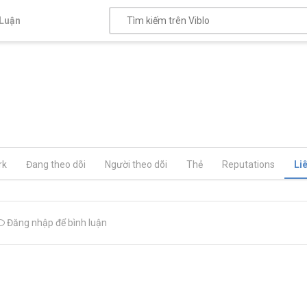
Luận
rk
Đang theo dõi
Người theo dõi
Thẻ
Reputations
Li
Đăng nhập để bình luận