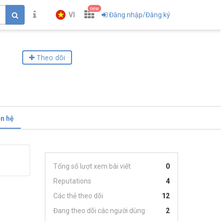
new
VI
Đăng nhập/Đăng ký
Theo dõi
ên hệ
Tổng số lượt xem bài viết
0
Reputations
4
Các thẻ theo dõi
12
Đang theo dõi các người dùng
2