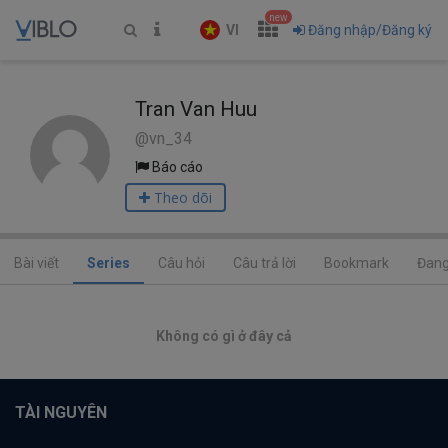
new
VI
Đăng nhập/Đăng ký
Tran Van Huu
@vn_34
Báo cáo
Theo dõi
Bài viết
Series
Câu hỏi
Câu trả lời
Bookmark
Đang
Không có gì ở đây cả
TÀI NGUYÊN