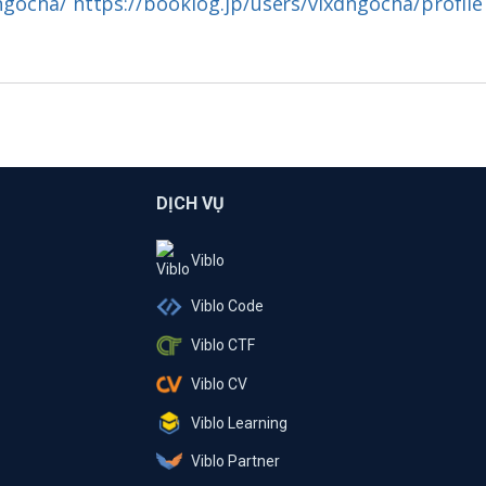
ngocha/
https://booklog.jp/users/vlxdngocha/profile
DỊCH VỤ
Viblo
Viblo Code
Viblo CTF
Viblo CV
Viblo Learning
Viblo Partner