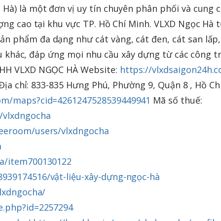
Hà) là một đơn vị uy tín chuyên phân phối và cung 
ợng cao tại khu vực TP. Hồ Chí Minh. VLXD Ngọc Hà 
 phẩm đa dạng như cát vàng, cát đen, cát san lấp,
iệu khác, đáp ứng mọi nhu cầu xây dựng từ các công t
TNHH VLXD NGỌC HÀ Website:
https://vlxdsaigon24h.
 Địa chỉ: 833-835 Hưng Phú, Phường 9, Quận 8 , Hồ Ch
com/maps?cid=4261247528539449941
Mã số thuế:
r/vlxdngocha
feeroom/users/vlxdngocha
a
ha/item700130122
939174516/vật-liệu-xây-dựng-ngọc-hà
vlxdngocha/
e.php?id=2257294