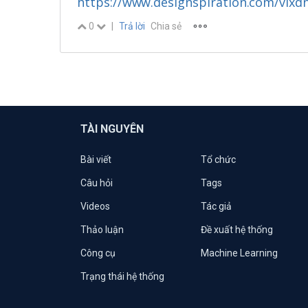
https://www.designspiration.com/vlxd
0
|
Trả lời
Chia sẻ
TÀI NGUYÊN
Bài viết
Tổ chức
Câu hỏi
Tags
Videos
Tác giả
Thảo luận
Đề xuất hệ thống
Công cụ
Machine Learning
Trạng thái hệ thống