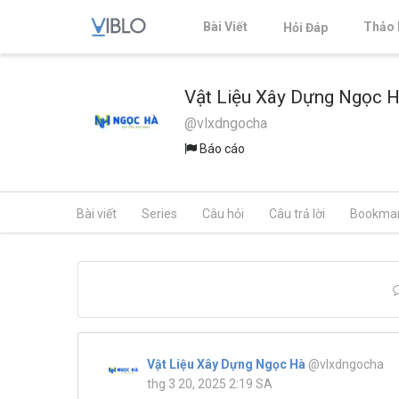
Bài Viết
Thảo 
Hỏi Đáp
Vật Liệu Xây Dựng Ngọc 
@vlxdngocha
Báo cáo
Bài viết
Series
Câu hỏi
Câu trả lời
Bookma
Vật Liệu Xây Dựng Ngọc Hà
@vlxdngocha
thg 3 20, 2025 2:19 SA