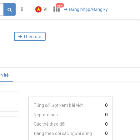
new
VI
Đăng nhập/Đăng ký
Theo dõi
ên hệ
Tổng số lượt xem bài viết
0
Reputations
0
Các thẻ theo dõi
0
Đang theo dõi các người dùng
0