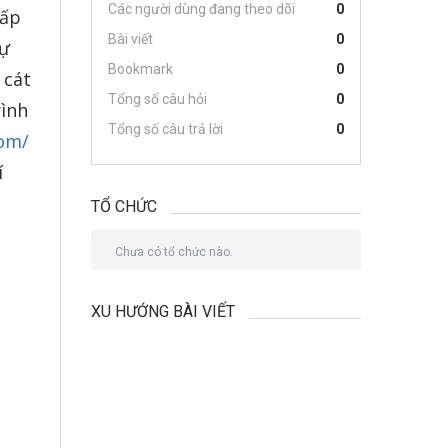
Các người dùng đang theo dõi
0
cấp
Bài viết
0
tự
Bookmark
0
 cát
Tổng số câu hỏi
0
rình
Tổng số câu trả lời
0
com/
í
TỔ CHỨC
Chưa có tổ chức nào.
XU HƯỚNG BÀI VIẾT