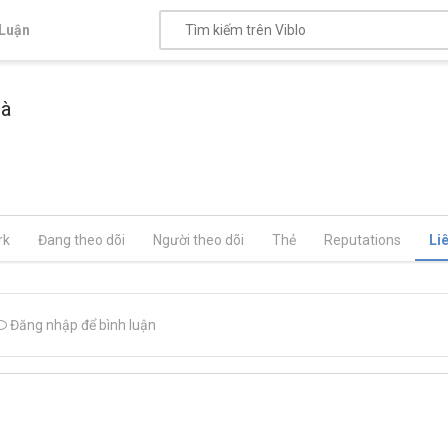
Luận
Hà
rk
Đang theo dõi
Người theo dõi
Thẻ
Reputations
Li
Đăng nhập để bình luận