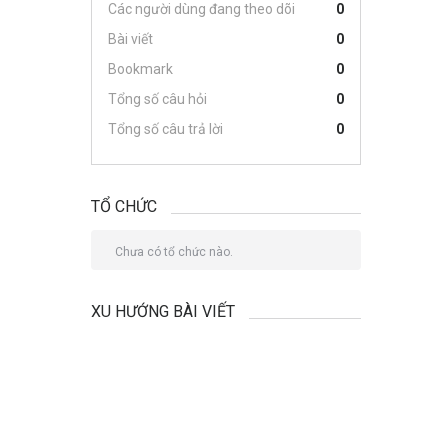
Các người dùng đang theo dõi
0
Bài viết
0
Bookmark
0
Tổng số câu hỏi
0
Tổng số câu trả lời
0
TỔ CHỨC
Chưa có tổ chức nào.
XU HƯỚNG BÀI VIẾT