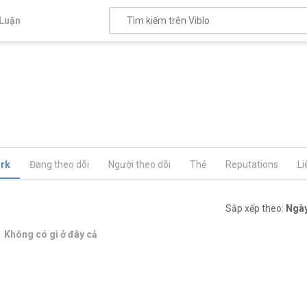
Luận
rk
Đang theo dõi
Người theo dõi
Thẻ
Reputations
Li
Sắp xếp theo:
Ngày
Không có gì ở đây cả