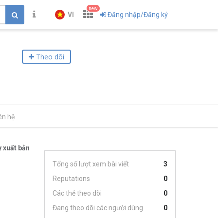
new
VI
Đăng nhập/Đăng ký
Theo dõi
ên hệ
 xuất bản
Tổng số lượt xem bài viết
3
Reputations
0
Các thẻ theo dõi
0
Đang theo dõi các người dùng
0