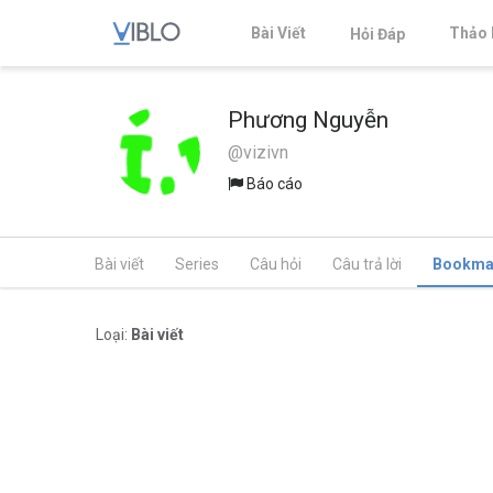
Bài Viết
Thảo 
Hỏi Đáp
Phương Nguyễn
@vizivn
Báo cáo
Bài viết
Series
Câu hỏi
Câu trả lời
Bookma
Loại:
Bài viết