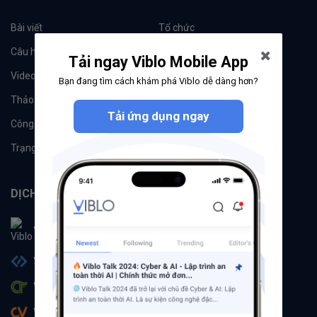
Bài viết
Tổ chức
Câu hỏi
Tags
Tải ngay Viblo Mobile App
Videos
Tác giả
Bạn đang tìm cách khám phá Viblo dễ dàng hơn?
Thảo luận
Đề xuất hệ thống
Tải ứng dụng ngay
Công cụ
Machine Learning
Trạng thái hệ thống
DỊCH VỤ
Viblo
Viblo Code
Viblo CTF
Viblo CV