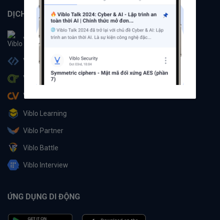
DỊCH VỤ
Viblo
Viblo Code
Viblo CTF
Viblo CV
Viblo Learning
Viblo Partner
Viblo Battle
Viblo Interview
ỨNG DỤNG DI ĐỘNG