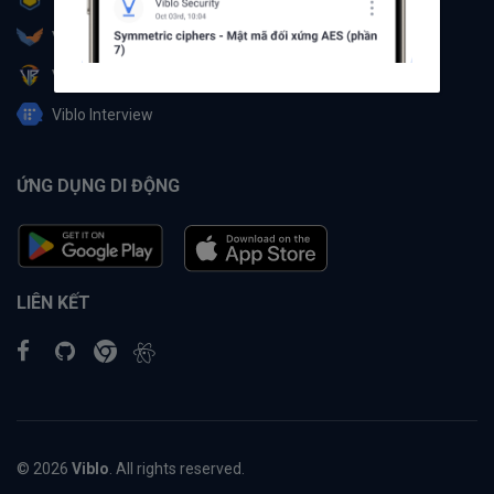
Viblo Partner
Viblo Battle
Viblo Interview
ỨNG DỤNG DI ĐỘNG
LIÊN KẾT
© 2026
Viblo
. All rights reserved.