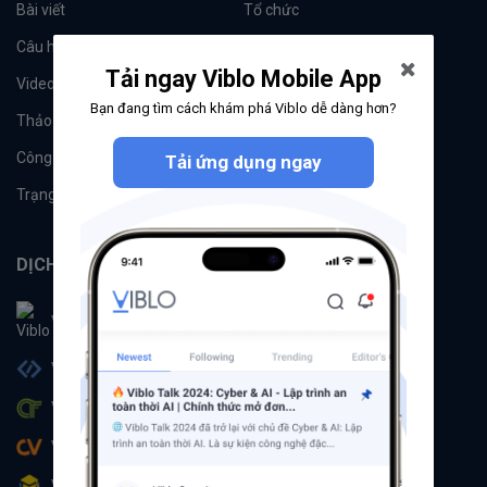
Bài viết
Tổ chức
Câu hỏi
Tags
Tải ngay Viblo Mobile App
Videos
Tác giả
Bạn đang tìm cách khám phá Viblo dễ dàng hơn?
Thảo luận
Đề xuất hệ thống
Công cụ
Machine Learning
Tải ứng dụng ngay
Trạng thái hệ thống
DỊCH VỤ
Viblo
Viblo Code
Viblo CTF
Viblo CV
Viblo Learning