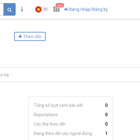
new
VI
Đăng nhập/Đăng ký
Theo dõi
ên hệ
Tổng số lượt xem bài viết
0
Reputations
0
Các thẻ theo dõi
0
Đang theo dõi các người dùng
1