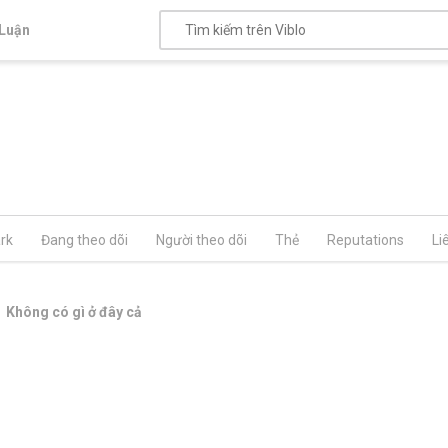
Luận
rk
Đang theo dõi
Người theo dõi
Thẻ
Reputations
Li
Không có gì ở đây cả