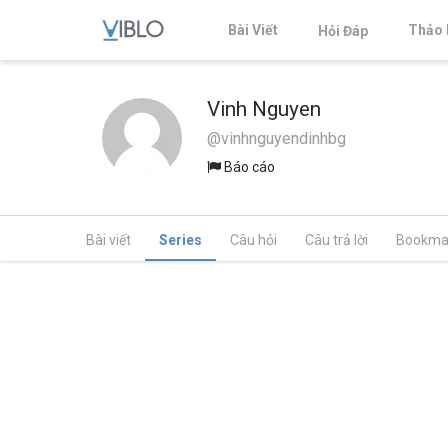
Bài Viết
Thảo 
Hỏi Đáp
Vinh Nguyen
@vinhnguyendinhbg
Báo cáo
Bài viết
Series
Câu hỏi
Câu trả lời
Bookma