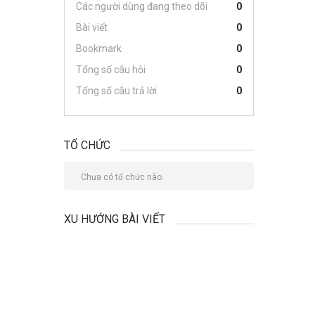
Các người dùng đang theo dõi
0
Bài viết
0
Bookmark
0
Tổng số câu hỏi
0
Tổng số câu trả lời
0
TỔ CHỨC
Chưa có tổ chức nào.
XU HƯỚNG BÀI VIẾT