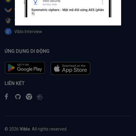
Viblo Partner
Viblo Battle
Viblo Interview
ỨNG DỤNG DI ĐỘNG
LIÊN KẾT
© 2026
Viblo
. All rights reserved.