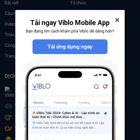
Bài viết
Tổ chức
Câu hỏi
Tags
Tải ngay Viblo Mobile App
Videos
Tác giả
Bạn đang tìm cách khám phá Viblo dễ dàng hơn?
Thảo luận
Đề xuất hệ thống
Công cụ
Machine Learning
Tải ứng dụng ngay
Trạng thái hệ thống
DỊCH VỤ
Viblo
Viblo Code
Viblo CTF
Viblo CV
Viblo Learning