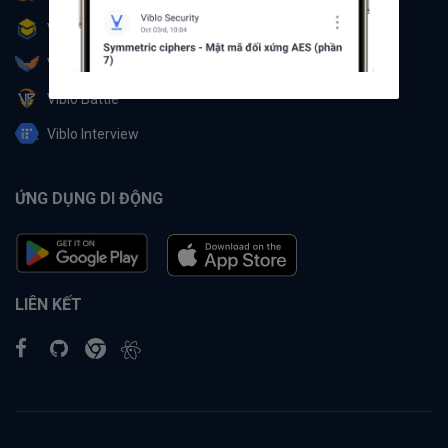
Viblo Learning
Viblo Partner
Viblo Battle
Viblo Interview
ỨNG DỤNG DI ĐỘNG
LIÊN KẾT