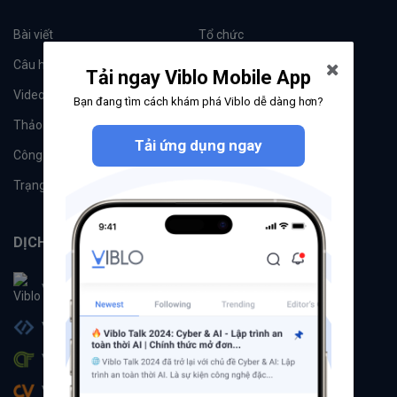
Bài viết
Tổ chức
Câu hỏi
Tags
Tải ngay Viblo Mobile App
Videos
Tác giả
Bạn đang tìm cách khám phá Viblo dễ dàng hơn?
Thảo luận
Đề xuất hệ thống
Tải ứng dụng ngay
Công cụ
Machine Learning
Trạng thái hệ thống
DỊCH VỤ
Viblo
Viblo Code
Viblo CTF
Viblo CV