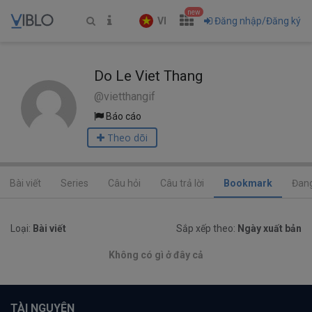
new
VI
Đăng nhập/Đăng ký
Do Le Viet Thang
@vietthangif
Báo cáo
Theo dõi
Bài viết
Series
Câu hỏi
Câu trả lời
Bookmark
Đang
Loại:
Bài viết
Sắp xếp theo:
Ngày xuất bản
Không có gì ở đây cả
TÀI NGUYÊN