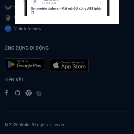
Viblo Partner
Viblo Battle
Viblo Interview
ỨNG DỤNG DI ĐỘNG
LIÊN KẾT
© 2026
Viblo
. All rights reserved.