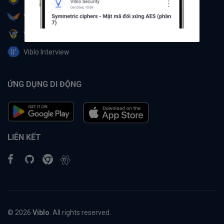
Viblo Partner
Viblo Battle
Viblo Interview
ỨNG DỤNG DI ĐỘNG
LIÊN KẾT
© 2026
Viblo
. All rights reserved.