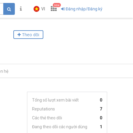
new
VI
Đăng nhập/Đăng ký
Theo dõi
ên hệ
Tổng số lượt xem bài viết
0
Reputations
7
Các thẻ theo dõi
0
Đang theo dõi các người dùng
1