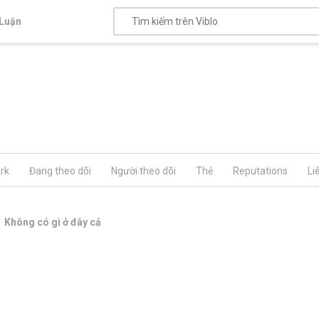
Luận
rk
Đang theo dõi
Người theo dõi
Thẻ
Reputations
Li
Không có gì ở đây cả