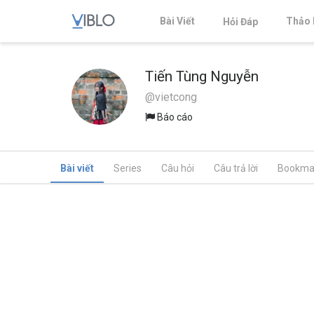
Bài Viết
Thảo 
Hỏi Đáp
Tiến Tùng Nguyễn
@vietcong
Báo cáo
Bài viết
Series
Câu hỏi
Câu trả lời
Bookma