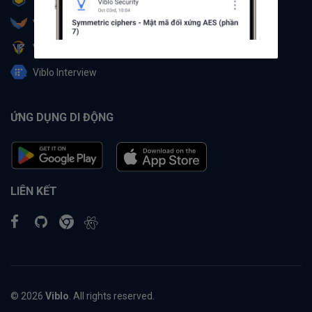
Viblo Partner
Viblo Battle
Viblo Interview
ỨNG DỤNG DI ĐỘNG
LIÊN KẾT
© 2026
Viblo
. All rights reserved.