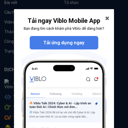
Bài viết
Tổ chức
Câu hỏi
Tags
Tải ngay Viblo Mobile App
Videos
Tác giả
Bạn đang tìm cách khám phá Viblo dễ dàng hơn?
Thảo luận
Đề xuất hệ thống
Công cụ
Machine Learning
Tải ứng dụng ngay
Trạng thái hệ thống
DỊCH VỤ
Viblo
Viblo Code
Viblo CTF
Viblo CV
Viblo Learning