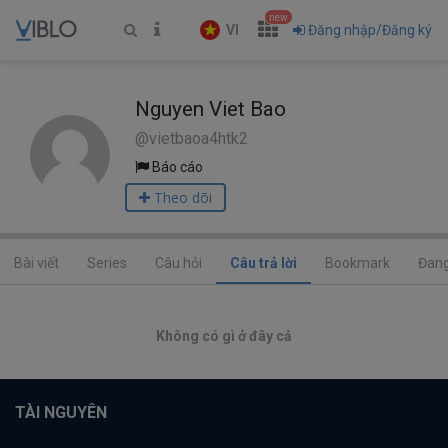
new
VI
Đăng nhập/Đăng ký
Nguyen Viet Bao
@vietbaoa4htk2
Báo cáo
Theo dõi
Bài viết
Series
Câu hỏi
Câu trả lời
Bookmark
Đang
Không có gì ở đây cả
TÀI NGUYÊN