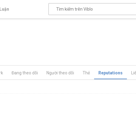
Luận
rk
Đang theo dõi
Người theo dõi
Thẻ
Reputations
Li