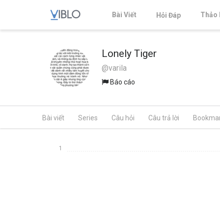
Bài Viết
Thảo 
Hỏi Đáp
Lonely Tiger
@varila
Báo cáo
Bài viết
Series
Câu hỏi
Câu trả lời
Bookma
1