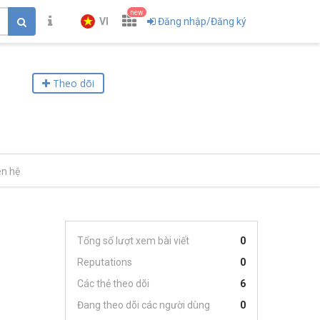
new
VI
Đăng nhập/Đăng ký
Theo dõi
ên hệ
Tổng số lượt xem bài viết
0
Reputations
0
Các thẻ theo dõi
6
Đang theo dõi các người dùng
0