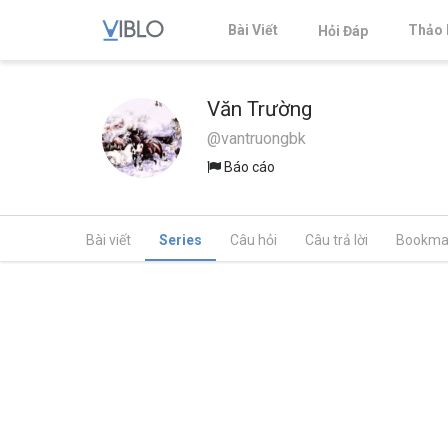
Bài Viết
Thảo 
Hỏi Đáp
Văn Trường
@vantruongbk
Báo cáo
Bài viết
Series
Câu hỏi
Câu trả lời
Bookma