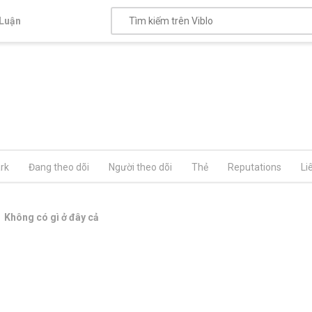
Luận
rk
Đang theo dõi
Người theo dõi
Thẻ
Reputations
Li
Không có gì ở đây cả