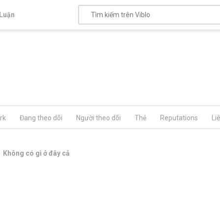
Luận
rk
Đang theo dõi
Người theo dõi
Thẻ
Reputations
Li
Không có gì ở đây cả