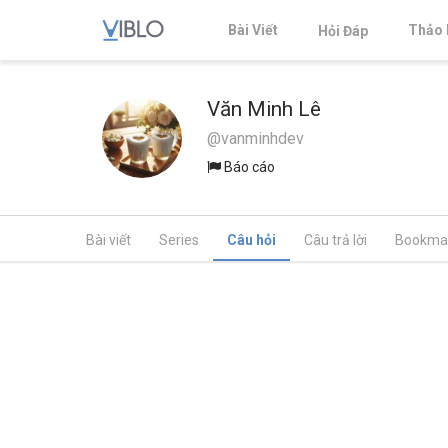
Bài Viết
Thảo 
Hỏi Đáp
Văn Minh Lê
@vanminhdev
Báo cáo
Bài viết
Series
Câu hỏi
Câu trả lời
Bookma