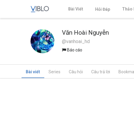
Bài Viết
Thảo 
Hỏi Đáp
Văn Hoài Nguyễn
@vanhoai_hd
Báo cáo
Bài viết
Series
Câu hỏi
Câu trả lời
Bookma