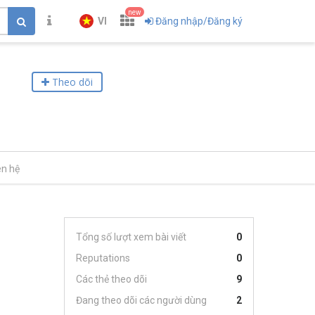
new
VI
Đăng nhập/Đăng ký
Theo dõi
ên hệ
Tổng số lượt xem bài viết
0
Reputations
0
Các thẻ theo dõi
9
Đang theo dõi các người dùng
2