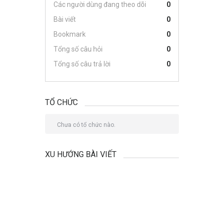
Các người dùng đang theo dõi
0
Bài viết
0
Bookmark
0
Tổng số câu hỏi
0
Tổng số câu trả lời
0
TỔ CHỨC
Chưa có tổ chức nào.
XU HƯỚNG BÀI VIẾT