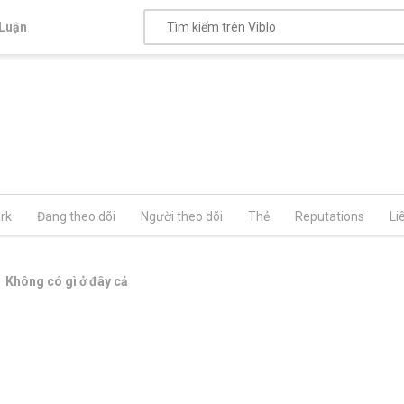
Luận
rk
Đang theo dõi
Người theo dõi
Thẻ
Reputations
Li
Không có gì ở đây cả