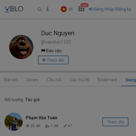
new
VI
Đăng nhập/Đăng ký
Duc Nguyen
@vanduc1102
Báo cáo
Theo dõi
Bài viết
Series
Câu hỏi
Câu trả lời
Bookmark
Đang
Đối tượng:
Tác giả
Phạm Văn Toàn
Theo dõi
25.4K
1.5K
97