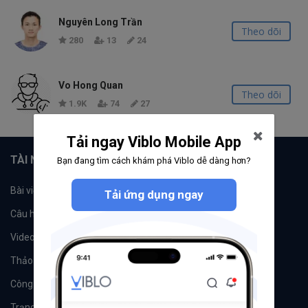
Nguyên Long Trần
Theo dõi
280
13
24
Vo Hong Quan
Theo dõi
1.9K
74
27
Tải ngay Viblo Mobile App
TÀI NGUYÊN
Bạn đang tìm cách khám phá Viblo dễ dàng hơn?
Bài viết
Tổ chức
Tải ứng dụng ngay
Câu hỏi
Tags
Videos
Tác giả
Thảo luận
Đề xuất hệ thống
Công cụ
Machine Learning
Trạng thái hệ thống