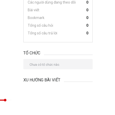
Các người dùng đang theo dõi
0
Bài viết
0
Bookmark
0
Tổng số câu hỏi
0
Tổng số câu trả lời
0
TỔ CHỨC
Chưa có tổ chức nào.
XU HƯỚNG BÀI VIẾT