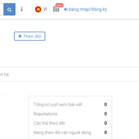
new
VI
Đăng nhập/Đăng ký
Theo dõi
ên hệ
Tổng số lượt xem bài viết
0
Reputations
0
Các thẻ theo dõi
0
Đang theo dõi các người dùng
0