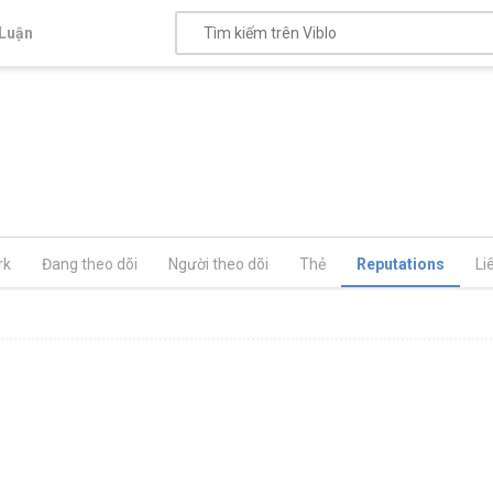
Luận
rk
Đang theo dõi
Người theo dõi
Thẻ
Reputations
Li