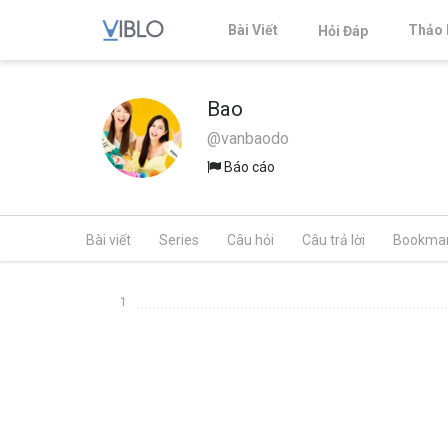
Bài Viết
Thảo 
Hỏi Đáp
Bao
@vanbaodo
Báo cáo
Bài viết
Series
Câu hỏi
Câu trả lời
Bookma
1