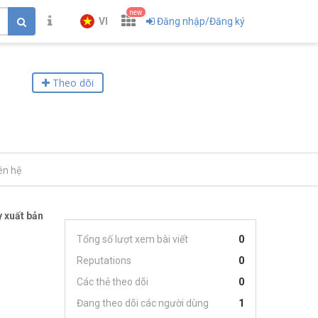
new
VI
Đăng nhập/Đăng ký
Theo dõi
ên hệ
 xuất bản
Tổng số lượt xem bài viết
0
Reputations
0
Các thẻ theo dõi
0
Đang theo dõi các người dùng
1