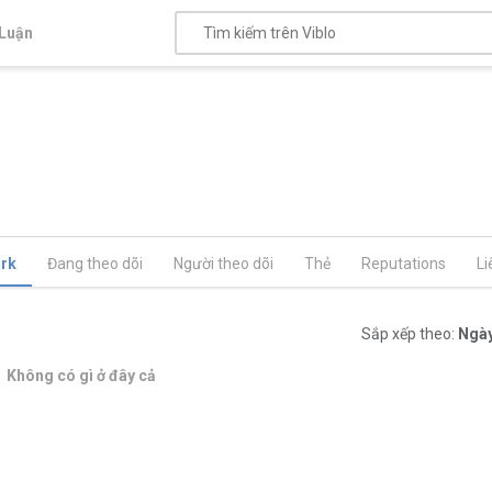
Luận
rk
Đang theo dõi
Người theo dõi
Thẻ
Reputations
Li
Sắp xếp theo:
Ngày
Không có gì ở đây cả