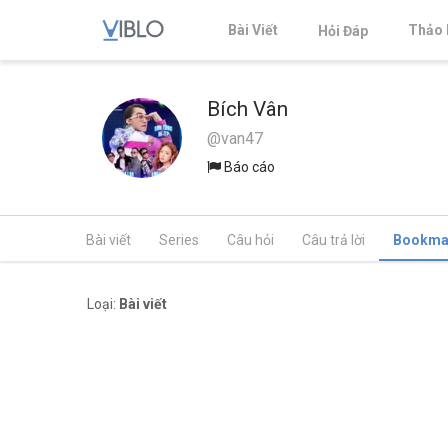
Bài Viết
Thảo 
Hỏi Đáp
Bích Vân
@van47
Báo cáo
Bài viết
Series
Câu hỏi
Câu trả lời
Bookma
Loại:
Bài viết