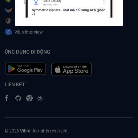
Viblo Partner
Viblo Battle
Viblo Interview
ỨNG DỤNG DI ĐỘNG
LIÊN KẾT
© 2026
Viblo
. All rights reserved.