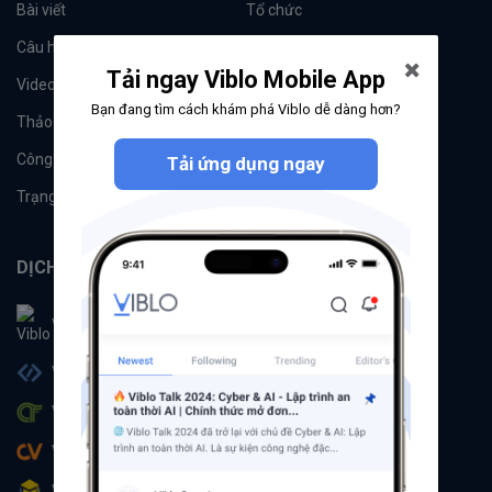
Bài viết
Tổ chức
Câu hỏi
Tags
Tải ngay Viblo Mobile App
Videos
Tác giả
Bạn đang tìm cách khám phá Viblo dễ dàng hơn?
Thảo luận
Đề xuất hệ thống
Công cụ
Machine Learning
Tải ứng dụng ngay
Trạng thái hệ thống
DỊCH VỤ
Viblo
Viblo Code
Viblo CTF
Viblo CV
Viblo Learning