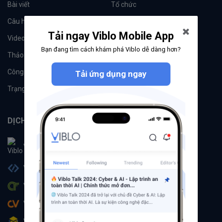
Bài viết
Tổ chức
Câu hỏi
Tags
Tải ngay Viblo Mobile App
Videos
Tác giả
Bạn đang tìm cách khám phá Viblo dễ dàng hơn?
Thảo luận
Đề xuất hệ thống
Công cụ
Machine Learning
Tải ứng dụng ngay
Trạng thái hệ thống
DỊCH VỤ
Viblo
Viblo Code
Viblo CTF
Viblo CV
Viblo Learning