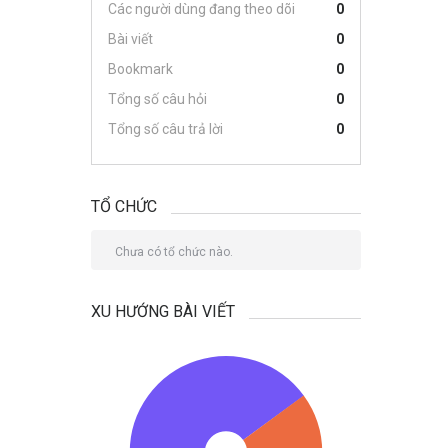
Các người dùng đang theo dõi
0
Bài viết
0
Bookmark
0
Tổng số câu hỏi
0
Tổng số câu trả lời
0
TỔ CHỨC
Chưa có tổ chức nào.
XU HƯỚNG BÀI VIẾT