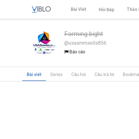
Bài Viết
Thảo 
Hỏi Đáp
Forming bight
@usasmmsells856
Báo cáo
Bài viết
Series
Câu hỏi
Câu trả lời
Bookma