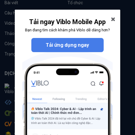
Bài viết
Tổ chức
Câu hỏi
Tags
Tải ngay Viblo Mobile App
Videos
Tác giả
Bạn đang tìm cách khám phá Viblo dễ dàng hơn?
Thảo luận
Đề xuất hệ thống
Công cụ
Machine Learning
Tải ứng dụng ngay
Trạng thái hệ thống
DỊCH VỤ
Viblo
Viblo Code
Viblo CTF
Viblo CV
Viblo Learning