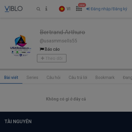
new
VI
Đăng nhập/Đăng ký
Bertrand Arthuro
@usasmmsells55
Báo cáo
Theo dõi
Bài viết
Series
Câu hỏi
Câu trả lời
Bookmark
Đang
Không có gì ở đây cả
TÀI NGUYÊN