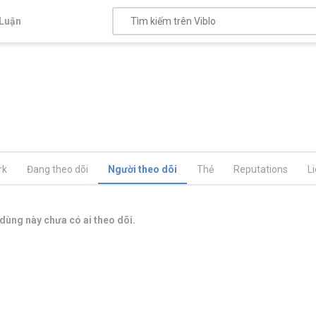
Luận
rk
Đang theo dõi
Người theo dõi
Thẻ
Reputations
L
dùng này chưa có ai theo dõi.