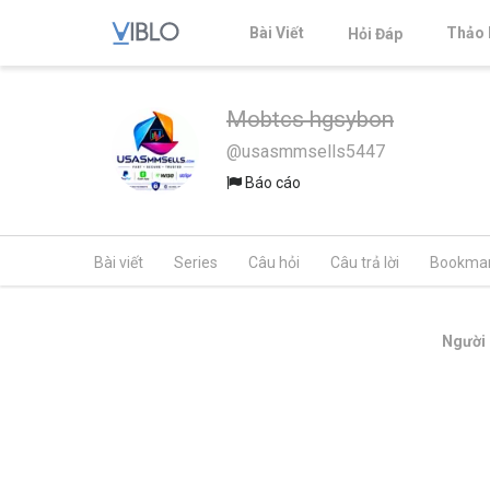
Bài Viết
Thảo 
Hỏi Đáp
Mobtcs hgsybon
@usasmmsells5447
Báo cáo
Bài viết
Series
Câu hỏi
Câu trả lời
Bookma
Người 