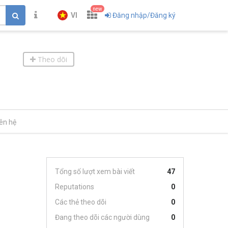
new
VI
Đăng nhập/Đăng ký
Theo dõi
iên hệ
Tổng số lượt xem bài viết
47
Reputations
0
Các thẻ theo dõi
0
Đang theo dõi các người dùng
0