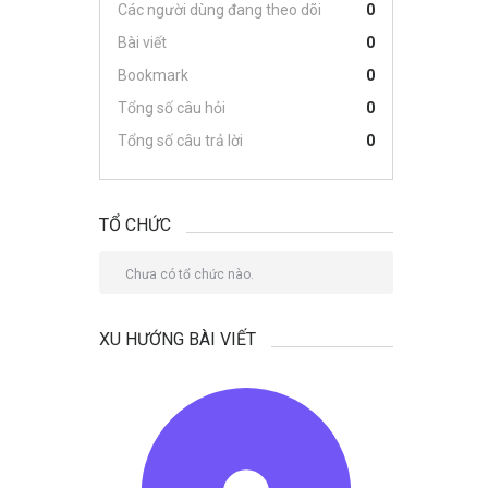
Các người dùng đang theo dõi
0
Bài viết
0
Bookmark
0
Tổng số câu hỏi
0
Tổng số câu trả lời
0
TỔ CHỨC
Chưa có tổ chức nào.
XU HƯỚNG BÀI VIẾT