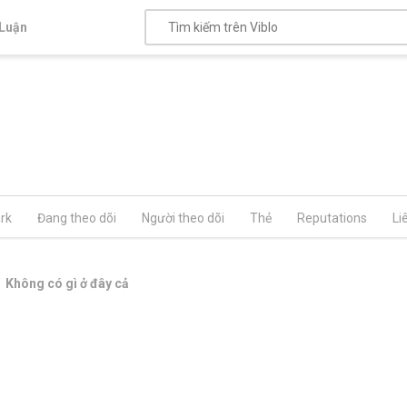
Luận
rk
Đang theo dõi
Người theo dõi
Thẻ
Reputations
Li
Không có gì ở đây cả