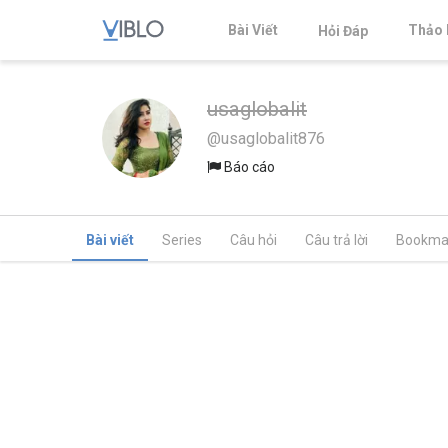
Bài Viết
Thảo 
Hỏi Đáp
usaglobalit
@usaglobalit876
Báo cáo
Bài viết
Series
Câu hỏi
Câu trả lời
Bookma