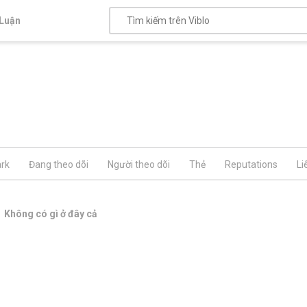
Luận
rk
Đang theo dõi
Người theo dõi
Thẻ
Reputations
Li
Không có gì ở đây cả