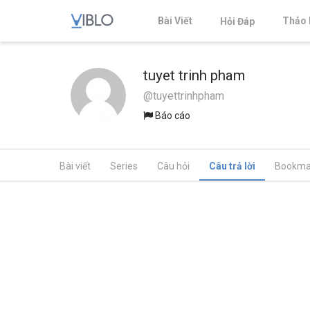
Bài Viết
Thảo 
Hỏi Đáp
tuyet trinh pham
@tuyettrinhpham
Báo cáo
Bài viết
Series
Câu hỏi
Câu trả lời
Bookma