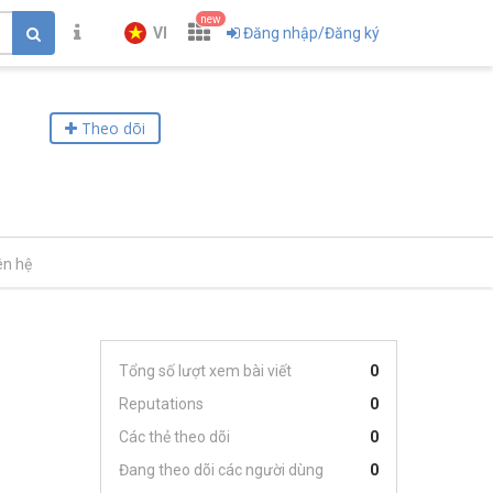
new
VI
Đăng nhập/Đăng ký
Theo dõi
ên hệ
Tổng số lượt xem bài viết
0
Reputations
0
Các thẻ theo dõi
0
Đang theo dõi các người dùng
0