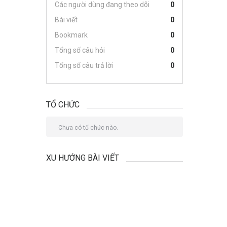
Các người dùng đang theo dõi
0
Bài viết
0
Bookmark
0
Tổng số câu hỏi
0
Tổng số câu trả lời
0
TỔ CHỨC
Chưa có tổ chức nào.
XU HƯỚNG BÀI VIẾT