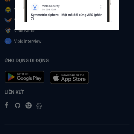
Viblo Learning
Viblo Partner
Viblo Battle
Viblo Interview
ỨNG DỤNG DI ĐỘNG
LIÊN KẾT