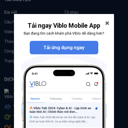
Bài viết
Tổ chức
Câu hỏi
Tags
Tải ngay Viblo Mobile App
Videos
Tác giả
Bạn đang tìm cách khám phá Viblo dễ dàng hơn?
Thảo luận
Đề xuất hệ thống
Tải ứng dụng ngay
Công cụ
Machine Learning
Trạng thái hệ thống
DỊCH VỤ
Viblo
Viblo Code
Viblo CTF
Viblo CV