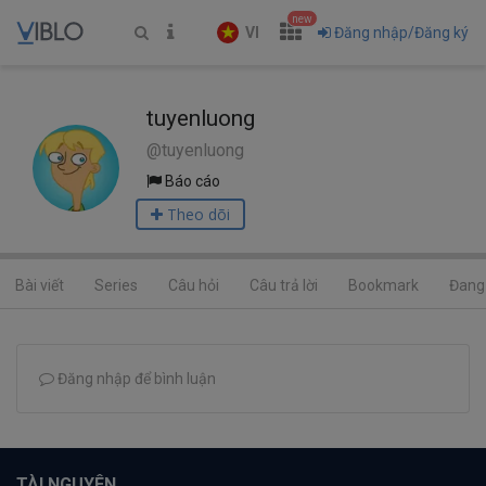
new
VI
Đăng nhập/Đăng ký
tuyenluong
@tuyenluong
Báo cáo
Theo dõi
Bài viết
Series
Câu hỏi
Câu trả lời
Bookmark
Đang 
Đăng nhập để bình luận
TÀI NGUYÊN