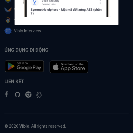
Viblo Partner
Viblo Battle
Viblo Interview
ỨNG DỤNG DI ĐỘNG
LIÊN KẾT
© 2026
Viblo
. All rights reserved.