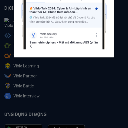
DỊCH VỤ
Viblo
Viblo Code
Viblo CTF
Viblo CV
Viblo Learning
Viblo Partner
Viblo Battle
Viblo Interview
ỨNG DỤNG DI ĐỘNG