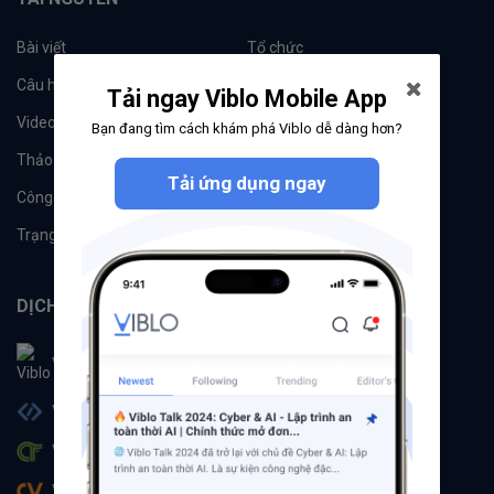
Bài viết
Tổ chức
Câu hỏi
Tags
Tải ngay Viblo Mobile App
Videos
Tác giả
Bạn đang tìm cách khám phá Viblo dễ dàng hơn?
Thảo luận
Đề xuất hệ thống
Tải ứng dụng ngay
Công cụ
Machine Learning
Trạng thái hệ thống
DỊCH VỤ
Viblo
Viblo Code
Viblo CTF
Viblo CV