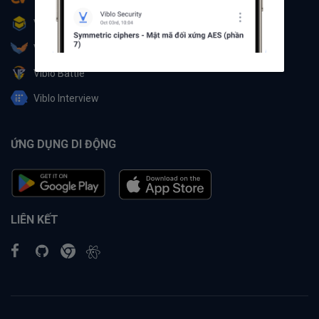
Viblo Learning
Viblo Partner
Viblo Battle
Viblo Interview
ỨNG DỤNG DI ĐỘNG
LIÊN KẾT