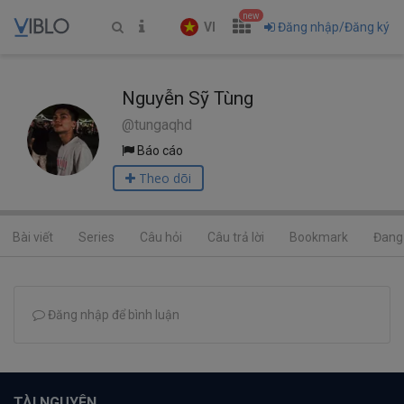
new
VI
Đăng nhập/Đăng ký
Nguyễn Sỹ Tùng
@tungaqhd
Báo cáo
Theo dõi
Bài viết
Series
Câu hỏi
Câu trả lời
Bookmark
Đang 
Đăng nhập để bình luận
TÀI NGUYÊN