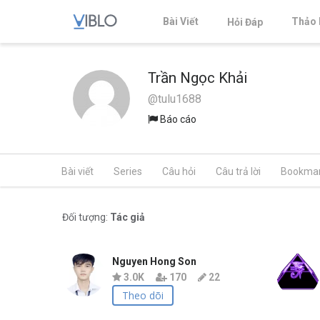
Bài Viết
Thảo 
Hỏi Đáp
Trần Ngọc Khải
@tulu1688
Báo cáo
Bài viết
Series
Câu hỏi
Câu trả lời
Bookma
Đối tượng:
Tác giả
Nguyen Hong Son
3.0K
170
22
Theo dõi