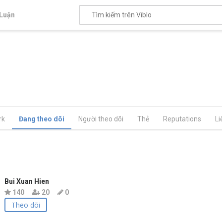
Luận
rk
Đang theo dõi
Người theo dõi
Thẻ
Reputations
Li
Bui Xuan Hien
140
20
0
Theo dõi