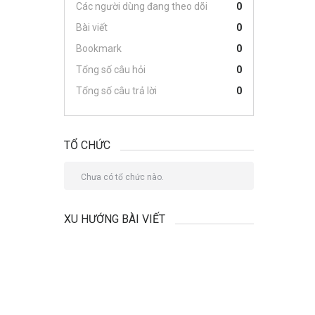
Các người dùng đang theo dõi
0
Bài viết
0
Bookmark
0
Tổng số câu hỏi
0
Tổng số câu trả lời
0
TỔ CHỨC
Chưa có tổ chức nào.
XU HƯỚNG BÀI VIẾT