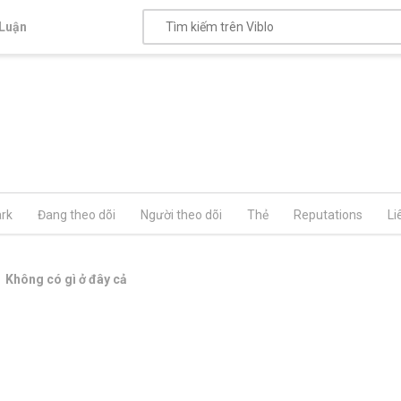
Luận
rk
Đang theo dõi
Người theo dõi
Thẻ
Reputations
Li
Không có gì ở đây cả