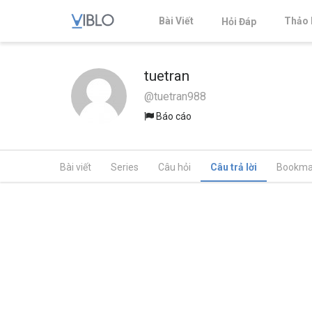
Bài Viết
Thảo 
Hỏi Đáp
tuetran
@tuetran988
Báo cáo
Bài viết
Series
Câu hỏi
Câu trả lời
Bookma