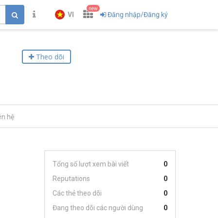
new
VI
Đăng nhập/Đăng ký
Theo dõi
ên hệ
Tổng số lượt xem bài viết
0
Reputations
0
Các thẻ theo dõi
0
Đang theo dõi các người dùng
0