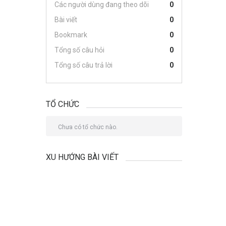
Các người dùng đang theo dõi
0
Bài viết
0
Bookmark
0
Tổng số câu hỏi
0
Tổng số câu trả lời
0
TỔ CHỨC
Chưa có tổ chức nào.
XU HƯỚNG BÀI VIẾT