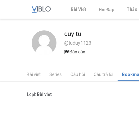
Bài Viết
Thảo 
Hỏi Đáp
duy tu
@tuduy1123
Báo cáo
Bài viết
Series
Câu hỏi
Câu trả lời
Bookma
Loại:
Bài viết