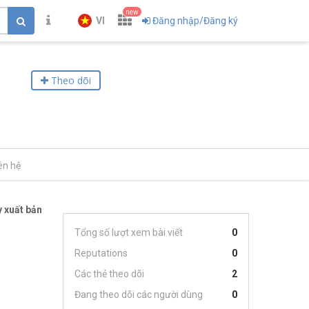
new
VI
Đăng nhập/Đăng ký
Theo dõi
ên hệ
 xuất bản
Tổng số lượt xem bài viết
0
Reputations
0
Các thẻ theo dõi
2
Đang theo dõi các người dùng
0