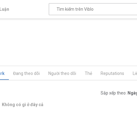
Luận
rk
Đang theo dõi
Người theo dõi
Thẻ
Reputations
Li
Sắp xếp theo:
Ngày
Không có gì ở đây cả