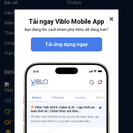
Bài viết
Tổ chức
Câu hỏi
Tags
Tải ngay Viblo Mobile App
Videos
Tác giả
Bạn đang tìm cách khám phá Viblo dễ dàng hơn?
Thảo luận
Đề xuất hệ thống
Công cụ
Machine Learning
Tải ứng dụng ngay
Trạng thái hệ thống
DỊCH VỤ
Viblo
Viblo Code
Viblo CTF
Viblo CV
Viblo Learning