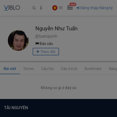
new
VI
Đăng nhập/Đăng ký
Nguyễn Như Tuấn
@tuanquynh
Báo cáo
Theo dõi
Bài viết
Series
Câu hỏi
Câu trả lời
Bookmark
Đang
Không có gì ở đây cả
TÀI NGUYÊN