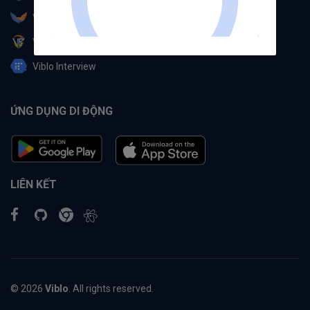
Viblo Partner
Viblo Battle
Viblo Interview
ỨNG DỤNG DI ĐỘNG
LIÊN KẾT
© 2026
Viblo
. All rights reserved.