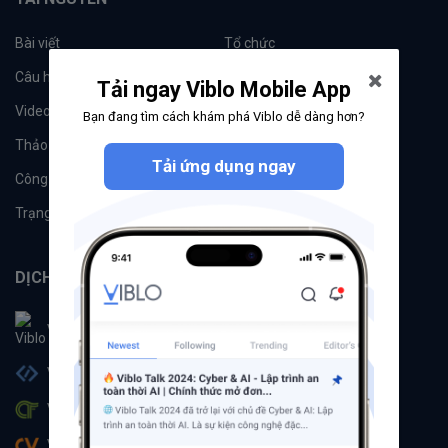
Bài viết
Tổ chức
Câu hỏi
Tags
Tải ngay Viblo Mobile App
Videos
Tác giả
Bạn đang tìm cách khám phá Viblo dễ dàng hơn?
Thảo luận
Đề xuất hệ thống
Tải ứng dụng ngay
Công cụ
Machine Learning
Trạng thái hệ thống
DỊCH VỤ
Viblo
Viblo Code
Viblo CTF
Viblo CV