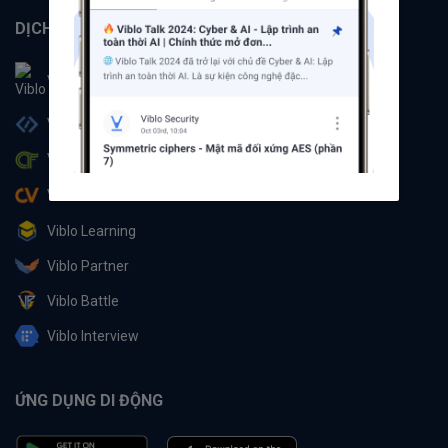
DỊCH VỤ
Viblo
Viblo Code
Viblo CTF
Viblo CV
Viblo Learning
Viblo Partner
Viblo Battle
Viblo Interview
ỨNG DỤNG DI ĐỘNG