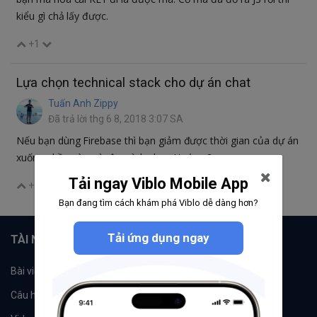
kiểu gì chả lấy được.
+1
Lựa chọn technical stack cho dự án chat
Tuấn Anh Zippy
Đã trả lời thg 6 8, 2018 3:07 SA
Nếu bạn dùng Firebase thì bạn giảm được thời gian của dự án
xuống phần nào, vì vậy mình chọn Hướng 2.
Tải ngay Viblo Mobile App
+1
Bạn đang tìm cách khám phá Viblo dễ dàng hơn?
Tải ứng dụng ngay
TÀI NGUYÊN
Bài viết
Tổ chức
Câu hỏi
Tags