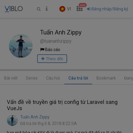
new
VI
Đăng nhập/Đăng ký
Tuấn Anh Zippy
@tuananhzippy
Báo cáo
Theo dõi
Bài viết
Series
Câu hỏi
Câu trả lời
Bookmark
Đang
Vấn đề về truyền giá trị config từ Laravel sang
VueJs
Tuấn Anh Zippy
Đã trả lời thg 6 8, 2018 8:22 SA
bạn mã hóa cái KEY đi là được mà. Cơ mà đã đổ ra JS rồi thì