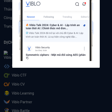
Videos
Tác giả
Thảo luận
Đề xuất hệ thống
Công cụ
Machine Learning
Trạng thái hệ thống
DỊCH VỤ
Viblo
Viblo Code
Viblo CTF
Viblo CV
Viblo Learning
Viblo Partner
Viblo Battle