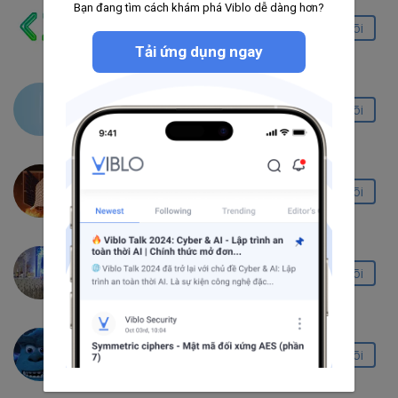
Bạn đang tìm cách khám phá Viblo dễ dàng hơn?
Easy Code
Theo dõi
366
21
11
Tải ứng dụng ngay
Van Nguyen Hoang
Theo dõi
7
1
0
hoai nam vu
Theo dõi
7
1
0
Long Hoàng
Theo dõi
2
0
0
Tấn Hoàng Trọng
Theo dõi
0
0
0