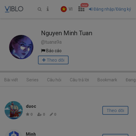
new
VI
Đăng nhập/Đăng ký
Nguyen Minh Tuan
@tuana9a
Báo cáo
Theo dõi
Bài viết
Series
Câu hỏi
Câu trả lời
Bookmark
Đang 
duoc
Theo dõi
0
0
0
Minh