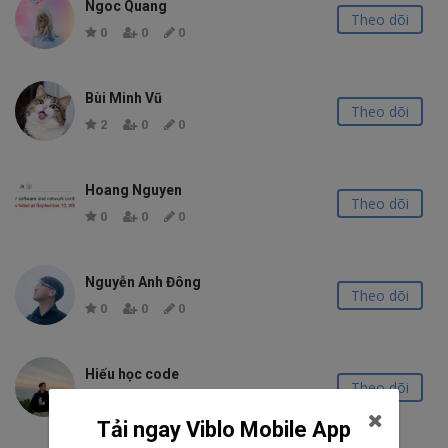
Ngoc Quang
Theo dõi
0
0
0
Bùi Minh Vũ
Theo dõi
2
0
0
Hoang Nguyen
Theo dõi
0
0
0
Nguyễn Anh Đông
Theo dõi
0
0
0
Hiếu học code
Theo dõi
3.0K
165
17
Tải ngay Viblo Mobile App