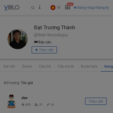
new
VI
Đăng nhập/Đăng ký
Đạt Trương Thành
@ttdat-thecodeguy
Báo cáo
Theo dõi
Bài viết
Series
Câu hỏi
Câu trả lời
Bookmark
Đang
Đối tượng:
Tác giả
dev
Theo dõi
635
21
14