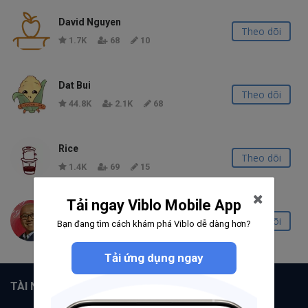
David Nguyen
Theo dõi
1.7K
68
10
Dat Bui
Theo dõi
44.8K
2.1K
68
Rice
Theo dõi
1.4K
69
15
Tải ngay Viblo Mobile App
Son Do
Theo dõi
Bạn đang tìm cách khám phá Viblo dễ dàng hơn?
632
41
14
Tải ứng dụng ngay
TÀI NGUYÊN