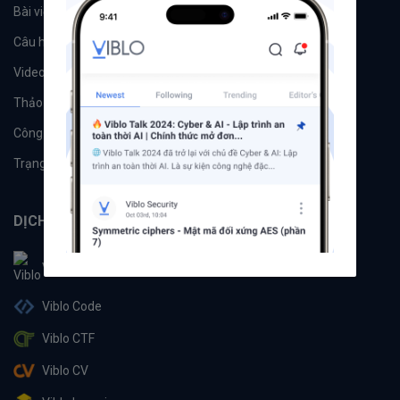
Bài viết
Tổ chức
Câu hỏi
Tags
Videos
Tác giả
Thảo luận
Đề xuất hệ thống
Công cụ
Machine Learning
Trạng thái hệ thống
DỊCH VỤ
Viblo
Viblo Code
Viblo CTF
Viblo CV