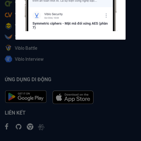
Viblo CTF
Viblo CV
Viblo Learning
Viblo Partner
Viblo Battle
Viblo Interview
ỨNG DỤNG DI ĐỘNG
LIÊN KẾT