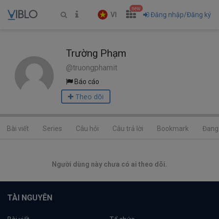
new
VI
Đăng nhập/Đăng ký
Trường Phạm
@truongphamit
Báo cáo
Theo dõi
Bài viết
Series
Câu hỏi
Câu trả lời
Bookmark
Đang 
Người dùng này chưa có ai theo dõi.
TÀI NGUYÊN