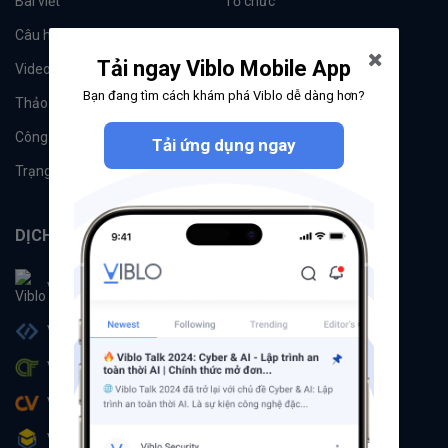
Bài viết
Tổ chức
Câu hỏi
Tags
Tải ngay Viblo Mobile App
Videos
Tác giả
Bạn đang tìm cách khám phá Viblo dễ dàng hơn?
Thảo luận
Đề xuất hệ thống
Công cụ
Machine Learning
Tải ứng dụng ngay
Trạng thái hệ thống
DỊCH VỤ
Viblo
Viblo Code
Viblo CTF
Viblo CV
Viblo Learning