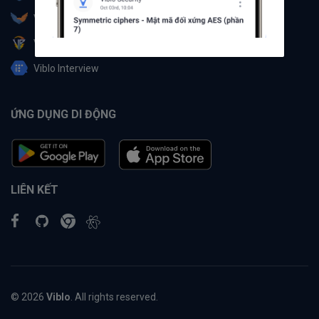
Viblo Partner
Viblo Battle
Viblo Interview
ỨNG DỤNG DI ĐỘNG
LIÊN KẾT
© 2026
Viblo
. All rights reserved.