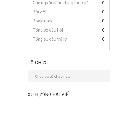
Các người dùng đang theo dõi
0
Bài viết
0
Bookmark
0
Tổng số câu hỏi
0
Tổng số câu trả lời
0
TỔ CHỨC
Chưa có tổ chức nào.
XU HƯỚNG BÀI VIẾT