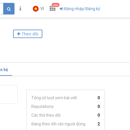
new
VI
Đăng nhập/Đăng ký
Theo dõi
ên hệ
Tổng số lượt xem bài viết
0
Reputations
0
Các thẻ theo dõi
0
Đang theo dõi các người dùng
2