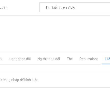
Luận
rk
Đang theo dõi
Người theo dõi
Thẻ
Reputations
Li
Đăng nhập để bình luận