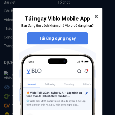
Bài viết
Tổ chức
Câu hỏi
Tags
Tải ngay Viblo Mobile App
Videos
Tác giả
Bạn đang tìm cách khám phá Viblo dễ dàng hơn?
Thảo luận
Đề xuất hệ thống
Công cụ
Machine Learning
Tải ứng dụng ngay
Trạng thái hệ thống
DỊCH VỤ
Viblo
Viblo Code
Viblo CTF
Viblo CV
Viblo Learning