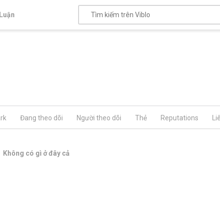
Luận
rk
Đang theo dõi
Người theo dõi
Thẻ
Reputations
Li
Không có gì ở đây cả