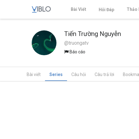
Bài Viết
Thảo 
Hỏi Đáp
Tiến Trường Nguyễn
@truongatv
Báo cáo
Bài viết
Series
Câu hỏi
Câu trả lời
Bookma