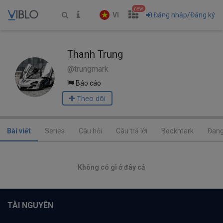
new
VI
Đăng nhập/Đăng ký
Thanh Trung
@trungmark
Báo cáo
Theo dõi
Bài viết
Series
Câu hỏi
Câu trả lời
Bookmark
Đang
Không có gì ở đây cả
TÀI NGUYÊN