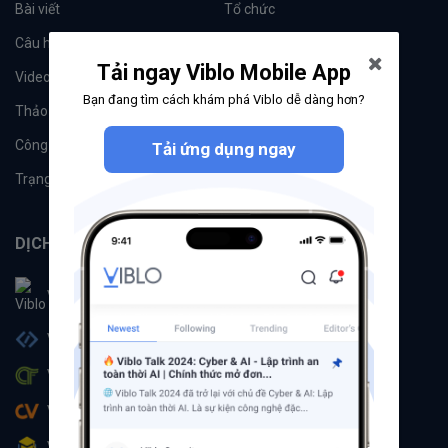
Bài viết
Tổ chức
Câu hỏi
Tags
Tải ngay Viblo Mobile App
Videos
Tác giả
Bạn đang tìm cách khám phá Viblo dễ dàng hơn?
Thảo luận
Đề xuất hệ thống
Công cụ
Machine Learning
Tải ứng dụng ngay
Trạng thái hệ thống
DỊCH VỤ
Viblo
Viblo Code
Viblo CTF
Viblo CV
Viblo Learning