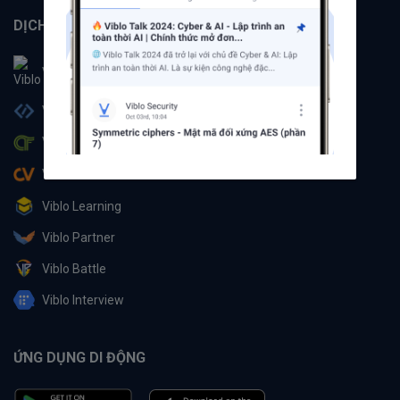
DỊCH VỤ
Viblo
Viblo Code
Viblo CTF
Viblo CV
Viblo Learning
Viblo Partner
Viblo Battle
Viblo Interview
ỨNG DỤNG DI ĐỘNG